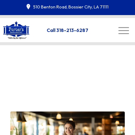
510 Benton Road, Bossier City, LA 71111
Call 318-213-6287