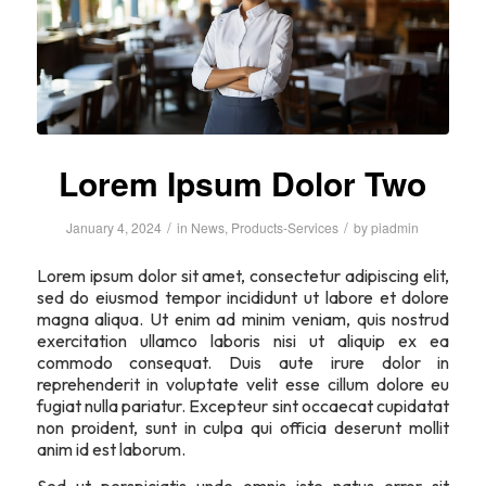
Lorem Ipsum Dolor Two
/
/
January 4, 2024
in
News
,
Products-Services
by
piadmin
Lorem ipsum dolor sit amet, consectetur adipiscing elit,
sed do eiusmod tempor incididunt ut labore et dolore
magna aliqua. Ut enim ad minim veniam, quis nostrud
exercitation ullamco laboris nisi ut aliquip ex ea
commodo consequat. Duis aute irure dolor in
reprehenderit in voluptate velit esse cillum dolore eu
fugiat nulla pariatur. Excepteur sint occaecat cupidatat
non proident, sunt in culpa qui officia deserunt mollit
anim id est laborum.
Sed ut perspiciatis unde omnis iste natus error sit