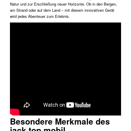
Natur und zur Erschließung neuer Horizonte. Ob in den Bergen,
am Strand oder auf dem Land – mit diesem innovativen Gerät
wird jedes Abenteuer zum Erlebnis.
Besondere Merkmale des
jack top mobil