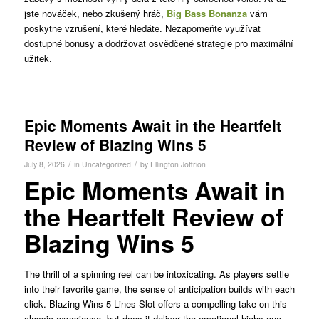
jste nováček, nebo zkušený hráč,
Big Bass Bonanza
vám
poskytne vzrušení, které hledáte. Nezapomeňte využívat
dostupné bonusy a dodržovat osvědčené strategie pro maximální
užitek.
Epic Moments Await in the Heartfelt
Review of Blazing Wins 5
/
/
July 8, 2026
in
Uncategorized
by
Ellington Joffrion
Epic Moments Await in
the Heartfelt Review of
Blazing Wins 5
The thrill of a spinning reel can be intoxicating. As players settle
into their favorite game, the sense of anticipation builds with each
click. Blazing Wins 5 Lines Slot offers a compelling take on this
classic experience, but does it deliver the emotional highs one