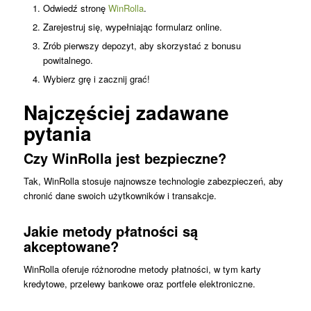
Odwiedź stronę
WinRolla
.
Zarejestruj się, wypełniając formularz online.
Zrób pierwszy depozyt, aby skorzystać z bonusu
powitalnego.
Wybierz grę i zacznij grać!
Najczęściej zadawane
pytania
Czy WinRolla jest bezpieczne?
Tak, WinRolla stosuje najnowsze technologie zabezpieczeń, aby
chronić dane swoich użytkowników i transakcje.
Jakie metody płatności są
akceptowane?
WinRolla oferuje różnorodne metody płatności, w tym karty
kredytowe, przelewy bankowe oraz portfele elektroniczne.