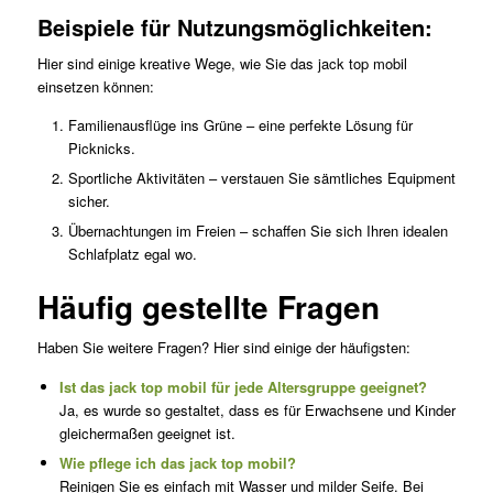
Beispiele für Nutzungsmöglichkeiten:
Hier sind einige kreative Wege, wie Sie das jack top mobil
einsetzen können:
Familienausflüge ins Grüne – eine perfekte Lösung für
Picknicks.
Sportliche Aktivitäten – verstauen Sie sämtliches Equipment
sicher.
Übernachtungen im Freien – schaffen Sie sich Ihren idealen
Schlafplatz egal wo.
Häufig gestellte Fragen
Haben Sie weitere Fragen? Hier sind einige der häufigsten:
Ist das jack top mobil für jede Altersgruppe geeignet?
Ja, es wurde so gestaltet, dass es für Erwachsene und Kinder
gleichermaßen geeignet ist.
Wie pflege ich das jack top mobil?
Reinigen Sie es einfach mit Wasser und milder Seife. Bei