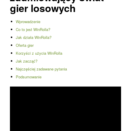
gier losowych
Wprowadzenie
Co to jest WinRolla?
Jak działa WinRolla?
Oferta gier
Korzyści z użycia WinRolla
Jak zacząć?
Najczęściej zadawane pytania
Podsumowanie