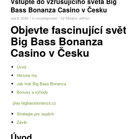
Vstupte do vzrušujícího světa Big
Bass Bonanza Casino v Česku
/
/
July 8, 2026
in
Uncategorized
by
Ellington Joffrion
Objevte fascinující svět
Big Bass Bonanza
Casino v Česku
Úvod
Historie hry
Jak hrát Big Bass Bonanza
Bonusy a výhody
play-bigbassbonanza.cz
Strategie pro úspěch
Závěr
Úvod