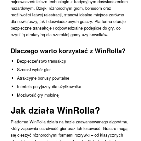
najnowocześniejsze technologie z tradycyjnym doświadczeniem
hazardowym. Dzięki różnorodnym grom, bonusom oraz
możliwości łatwej rejestracji, stanowi idealne miejsce zarówno
dla nowicjuszy, jak i doświadczonych graczy. Platforma oferuje
bezpieczne transakcje i odpowiedzialne podejście do gry, co
czyni ją atrakcyjną dla szerokiej gamy użytkowników.
Dlaczego warto korzystać z WinRolla?
Bezpieczeństwo transakcji
Szeroki wybór gier
Atrakcyjne bonusy powitalne
Interfejs przyjazny dla użytkownika
Możliwość gry mobilnej
Jak działa WinRolla?
Platforma WinRolla działa na bazie zaawansowanego algorytmu,
który zapewnia uczciwość gier oraz ich losowość. Gracze mogą
się cieszyć różnorodnymi formami rozrywki – od klasycznych