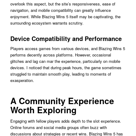
overlook this aspect, but the site’s responsiveness, ease of
navigation, and mobile compatibility can greatly influence
enjoyment. While Blazing Wins 5 itself may be captivating, the
surrounding ecosystem warrants scrutiny.
Device Compatibility and Performance
Players access games from various devices, and Blazing Wins 5
performs decently across platforms. However, occasional
glitches and lag can mar the experience, particularly on mobile
devices. I noticed that during peak hours, the game sometimes
struggled to maintain smooth play, leading to moments of
exasperation.
A Community Experience
Worth Exploring
Engaging with fellow players adds depth to the slot experience.
Online forums and social media groups often buzz with
discussions about strategies or recent wins. Blazing Wins 5 has