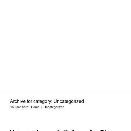
Archive for category: Uncategorized
You are here:
Home
/
Uncategorized