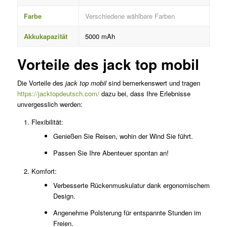
Farbe
Verschiedene wählbare Farben
Akkukapazität
5000 mAh
Vorteile des jack top mobil
Die Vorteile des
jack top mobil
sind bemerkenswert und tragen
https://jacktopdeutsch.com/
dazu bei, dass Ihre Erlebnisse
unvergesslich werden:
Flexibilität:
Genießen Sie Reisen, wohin der Wind Sie führt.
Passen Sie Ihre Abenteuer spontan an!
Komfort:
Verbesserte Rückenmuskulatur dank ergonomischem
Design.
Angenehme Polsterung für entspannte Stunden im
Freien.