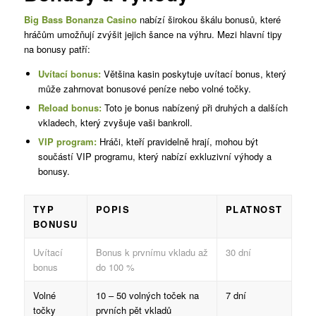
Big Bass Bonanza Casino
nabízí širokou škálu bonusů, které
hráčům umožňují zvýšit jejich šance na výhru. Mezi hlavní tipy
na bonusy patří:
Uvítací bonus:
Většina kasin poskytuje uvítací bonus, který
může zahrnovat bonusové peníze nebo volné točky.
Reload bonus:
Toto je bonus nabízený při druhých a dalších
vkladech, který zvyšuje vaši bankroll.
VIP program:
Hráči, kteří pravidelně hrají, mohou být
součástí VIP programu, který nabízí exkluzivní výhody a
bonusy.
TYP
POPIS
PLATNOST
BONUSU
Uvítací
Bonus k prvnímu vkladu až
30 dní
bonus
do 100 %
Volné
10 – 50 volných toček na
7 dní
točky
prvních pět vkladů